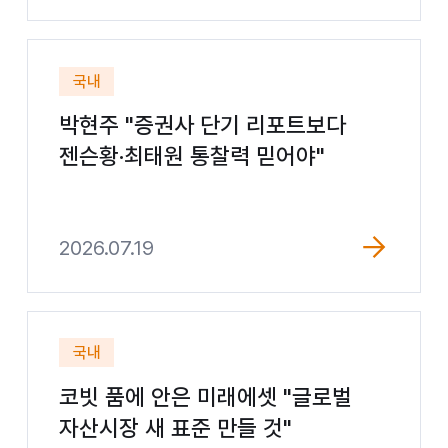
국내
박현주 "증권사 단기 리포트보다
젠슨황·최태원 통찰력 믿어야"
2026.07.19
국내
코빗 품에 안은 미래에셋 "글로벌
자산시장 새 표준 만들 것"