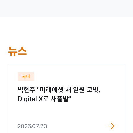
미
뉴스
래
에
국내
셋
박현주 "미래에셋 새 일원 코빗,
그
Digital X로 새출발"
룹
2026.07.23