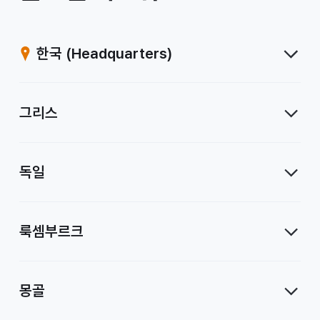
계
열
한국
(Headquarters)
사
그리스
독일
룩셈부르크
몽골