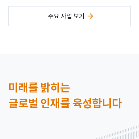
주요 사업 보기
미
미래를 밝히는
래
글로벌 인재를 육성합니다
에
셋