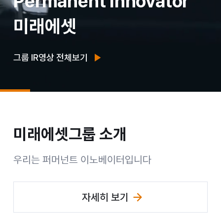
Permanent Innovator
그
미래에셋
룹
미
그룹 IR영상 전체보기
래
에
셋
미래에셋그룹
소개
Permanent Innovator 미래에셋그룹
우리는 퍼머넌트 이노베이터입니다
자세히 보기
(미래에셋그룹 소개 페이지 이동)