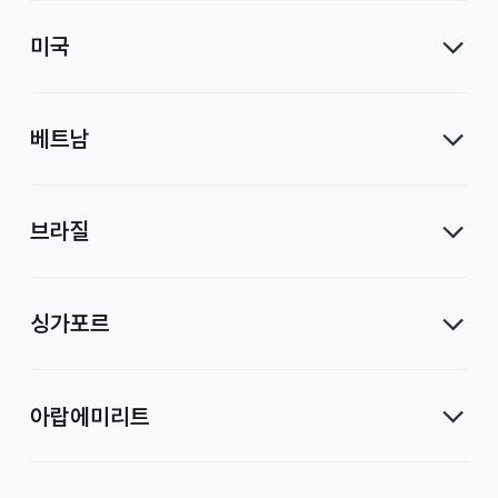
미국
베트남
브라질
싱가포르
아랍에미리트