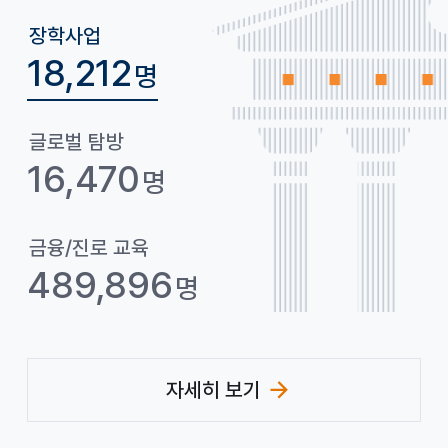
그
룹
장학사업
18,212
명
은
글로벌 탐방
16,470
명
금융/진로 교육
489,896
명
자세히 보기
(사회공헌 페이지 이동)