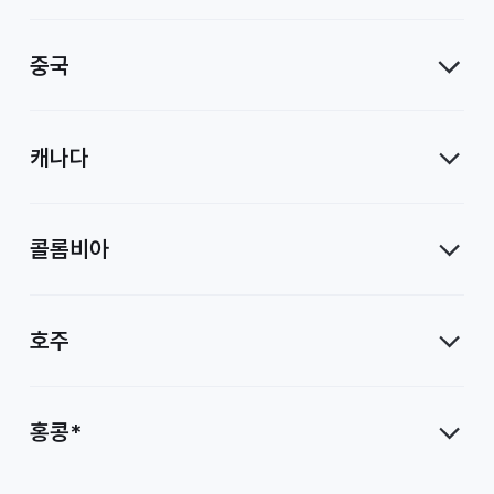
중국
캐나다
콜롬비아
호주
홍콩*