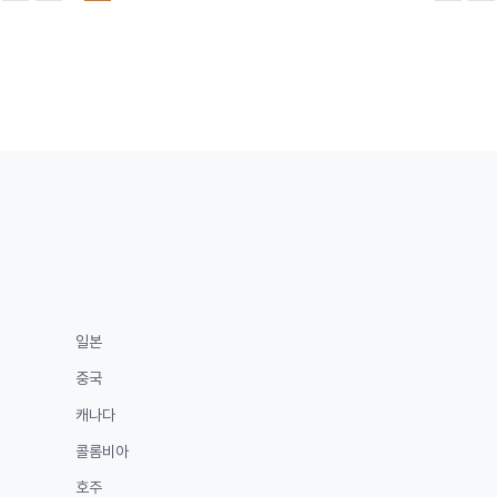
음
전
음
지
페
페
페
막
이
이
이
페
지
지
지
이
지
일본
중국
캐나다
콜롬비아
호주