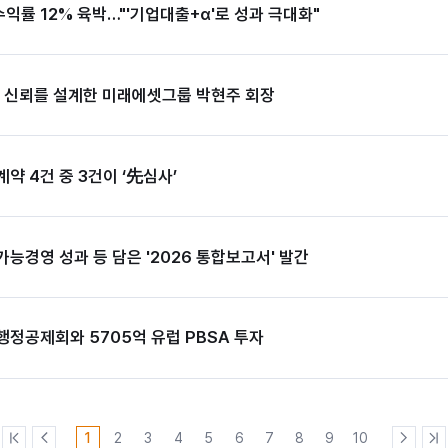
수익률 12% 육박…"'기업대출+α'로 성과 극대화"
다 신뢰를 설계한 미래에셋그룹 박현주 회장
약 4건 중 3건이 ‘先심사’
능경영 성과 등 담은 '2026 통합보고서' 발간
정공제회와 5705억 유럽 PBSA 투자
1
2
3
4
5
6
7
8
9
10
처
이
다
마