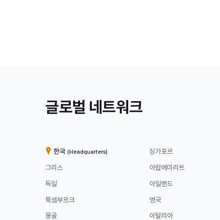
/
글로벌 네트워크
계
열
한국
싱가포르
(Headquarters)
사
그리스
아랍에미리트
독일
아일랜드
룩셈부르크
영국
몽골
이탈리아