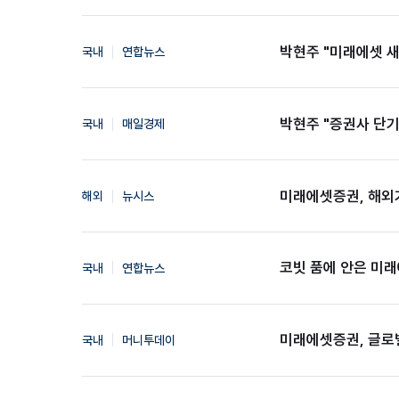
박현주 "미래에셋 새 일
국내
연합뉴스
박현주 "증권사 단
국내
매일경제
미래에셋증권, 해외기
해외
뉴시스
코빗 품에 안은 미래
국내
연합뉴스
미래에셋증권, 글로벌
국내
머니투데이