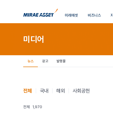
소
미래에셋
비즈니스
개
미래에셋그룹
미디어
뉴스
광고
발행물
전체
국내
해외
사회공헌
전체
1,970