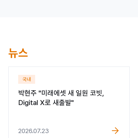
미
뉴스
래
에
국내
셋
박현주 "미래에셋 새 일원 코빗,
그
Digital X로 새출발"
룹
2026.07.23