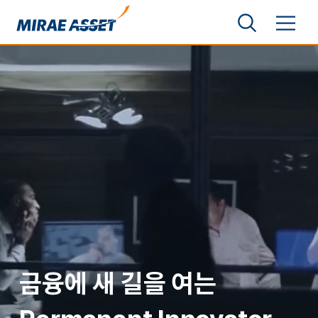
본문 바로가기
검색영역 보기
메뉴 토글
미래에셋그룹
금융에 새 길을 여는