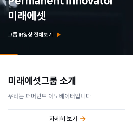
Permanent Innovator
그
미래에셋
룹
미
그룹 IR영상 전체보기
래
에
셋
미래에셋그룹
소개
Permanent Innovator 미래에셋그룹
우리는 퍼머넌트 이노베이터입니다
자세히 보기
(미래에셋그룹 소개 페이지 이동)