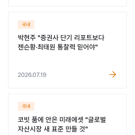
국내
박현주 "증권사 단기 리포트보다
젠슨황·최태원 통찰력 믿어야"
2026.07.19
국내
코빗 품에 안은 미래에셋 "글로벌
자산시장 새 표준 만들 것"