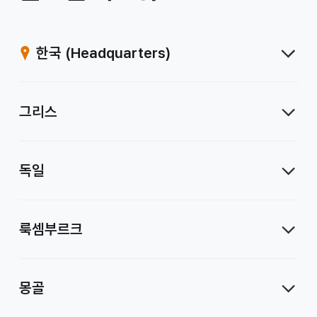
계
열
한국
(Headquarters)
사
그리스
독일
룩셈부르크
몽골