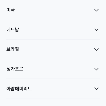
미국
베트남
브라질
싱가포르
아랍에미리트