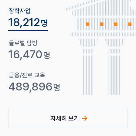
그
룹
장학사업
18,212
명
은
글로벌 탐방
16,470
명
금융/진로 교육
489,896
명
자세히 보기
(사회공헌 페이지 이동)