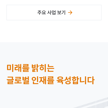
주요 사업 보기
미
미래를 밝히는
래
글로벌 인재를 육성합니다
에
셋