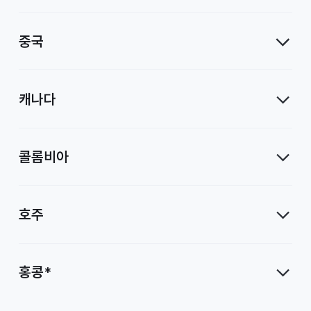
중국
캐나다
콜롬비아
호주
홍콩*