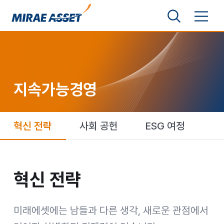
본문 바로가기
검색영역 보기
메뉴 토글
미래에셋그룹
지속가능경영
혁신 전략
사회 공헌
ESG 여정
혁신 전략
혁신 전략
미래에셋에는 남들과 다른 생각, 새로운 관점에서