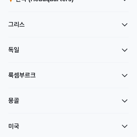
사
그리스
독일
룩셈부르크
몽골
미국