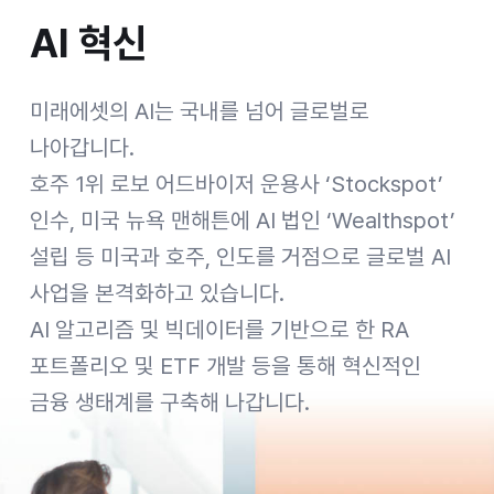
AI 혁신
AI 혁신
미래에셋의 AI는 국내를 넘어 글로벌로
나아갑니다.
호주 1위 로보 어드바이저 운용사 ‘Stockspot’
인수, 미국 뉴욕 맨해튼에 AI 법인 ‘Wealthspot’
설립 등 미국과 호주, 인도를 거점으로 글로벌 AI
사업을 본격화하고 있습니다.
AI 알고리즘 및 빅데이터를 기반으로 한 RA
포트폴리오 및 ETF 개발 등을 통해 혁신적인
금융 생태계를 구축해 나갑니다.
[Strategic Expansion 전략의 변화] 미래에셋자산운용(Mirae Asset Global Investments): 뮤추얼 펀드로 시작해 채권형, 대체투자, ETF 상품으로 진화(From mutual funds to fixed-income, alternative investments and ETFs) / 미래에셋증권(Mirae Asset Securities): 단순 브로커리지에서 해외 브로커리지로, 연금시장과 IB 비즈니스로 확장(Starting with a local brokerage, expanding into global brokerages, pensions, adn IB) / 미래에셋생명(Mirae Asset Life Insurance): 변액보험 시장의 절대 강자(An absolute powerhouse of variable insurance based on its market share) / 미래에셋캐피탈, 미래에셋벤처투자(Mirae Asset Capital, Mirae Asset Venture Investment): 새로운 투자를 개척(Make a new business investment with high growth potential) / 1997년 자본금 100억원 -> 2025년 자기자본 25조원, 고객자산 1161조원, ETF수탁고 303조원