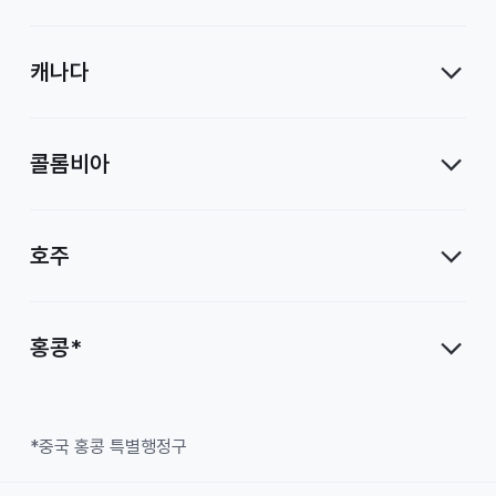
캐나다
콜롬비아
호주
홍콩*
*중국 홍콩 특별행정구