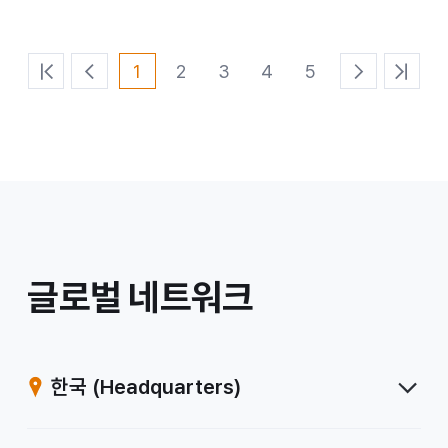
1
2
3
4
5
처
이
다
마
음
전
음
지
페
페
페
막
이
이
이
페
지
지
지
이
지
/
글로벌 네트워크
계
열
한국
(Headquarters)
사