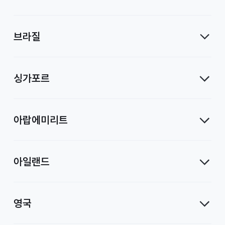
브라질
싱가포르
아랍에미리트
아일랜드
영국