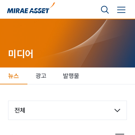
본문 바로가기
검색영역 보기
메뉴 토글
미래에셋그룹
미디어
뉴스
광고
발행물
항목 선택
전체