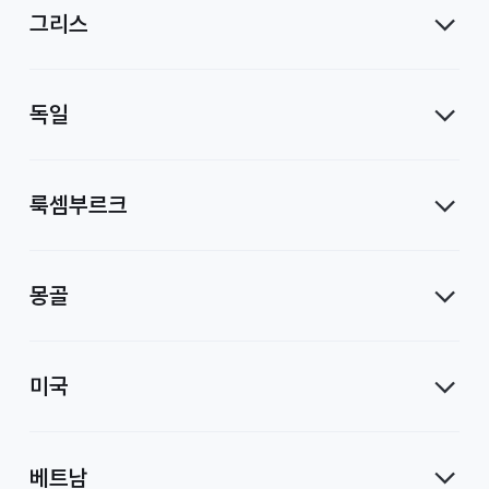
그리스
독일
룩셈부르크
몽골
미국
베트남