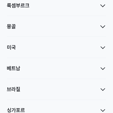
룩셈부르크
몽골
미국
베트남
브라질
싱가포르