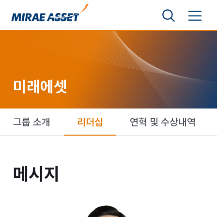
본문 바로가기
검색영역 보기
메뉴 토글
미래에셋그룹
미래에셋
미래에셋
그룹 소개
리더십
연혁 및 수상내역
메시지
메시지