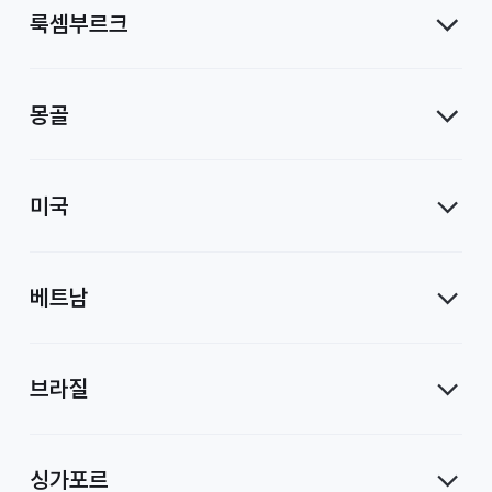
룩셈부르크
몽골
미국
베트남
브라질
싱가포르