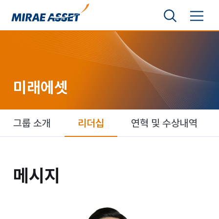
본문 바로가기
검색영역 보기
메뉴 토글
미래에셋그룹
미래에셋
미래에셋
그룹 소개
리더십
연혁 및 수상내역
메시지
메시지