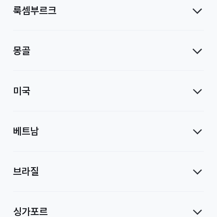
룩셈부르크
몽골
미국
베트남
브라질
싱가포르