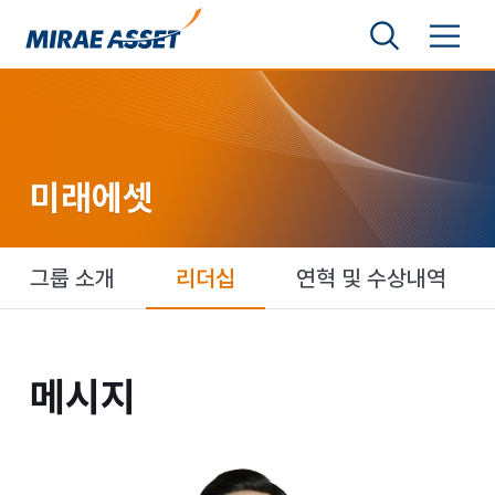
본문 바로가기
검색영역 보기
메뉴 토글
미래에셋그룹
미래에셋
미래에셋
그룹 소개
리더십
연혁 및 수상내역
메시지
메시지