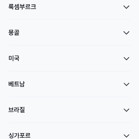
룩셈부르크
몽골
미국
베트남
브라질
싱가포르