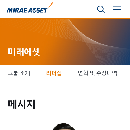
본문 바로가기
검색영역 보기
메뉴 토글
미래에셋그룹
미래에셋
미래에셋
그룹 소개
리더십
연혁 및 수상내역
메시지
메시지