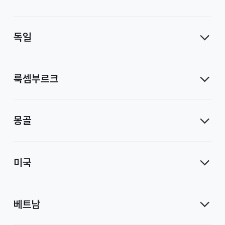
독일
룩셈부르크
몽골
미국
베트남