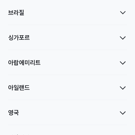
브라질
싱가포르
아랍에미리트
아일랜드
영국