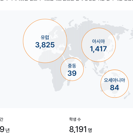
간
학생 수
19
8,191
년
명