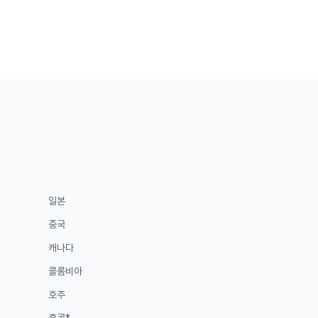
일본
중국
캐나다
콜롬비아
호주
홍콩*