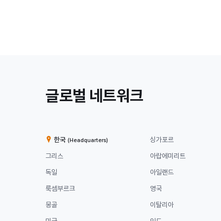
/
글로벌 네트워크
계
열
한국
싱가포르
(Headquarters)
사
그리스
아랍에미리트
독일
아일랜드
룩셈부르크
영국
몽골
이탈리아
미국
인도