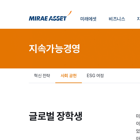
소
미래에셋
비즈니스
개
미래에셋그룹
지속가능경영
혁신 전략
사회 공헌
ESG 여정
글로벌 장학생
미
이
있
아