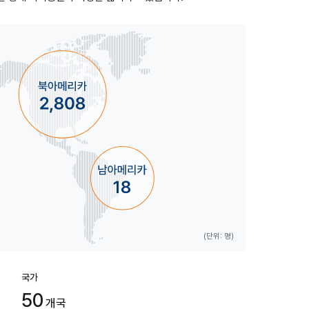
(단위: 명)
국가
50
개국