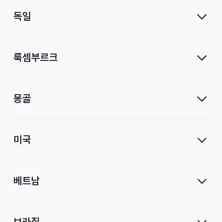
독일
룩셈부르크
몽골
미국
베트남
브라질