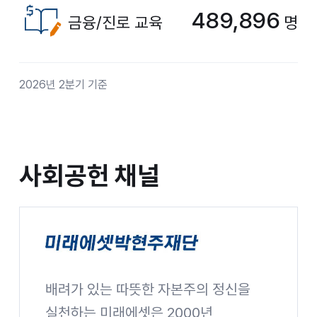
489,896
금융/진로 교육
명
2026년 2분기 기준
사회공헌 채널
사회공헌 채널
배려가 있는 따뜻한 자본주의 정신을
미래에셋박현주재단
실천하는 미래에셋은 2000년