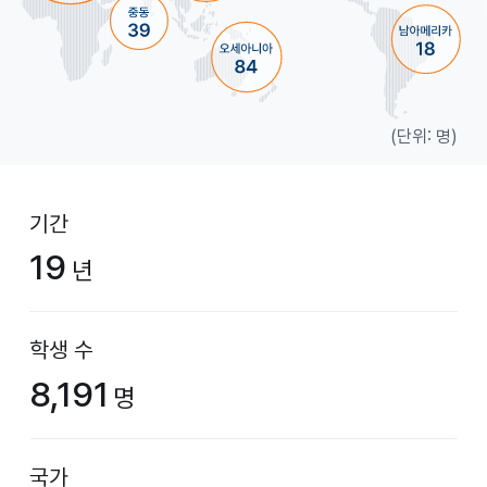
(단위: 명)
기간
19
년
학생 수
8,191
명
국가