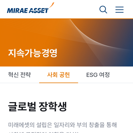
본문 바로가기
검색영역 보기
메뉴 토글
미래에셋그룹
지속가능경영
혁신 전략
사회 공헌
ESG 여정
글로벌 장학생
글로벌 장학생
미래에셋의 설립은 일자리와 부의 창출을 통해