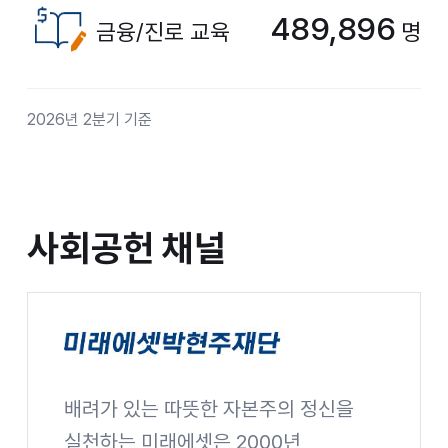
489,896
금융/진로 교육
명
2026년 2분기 기준
사회공헌 채널
사회공헌 채널
배려가 있는 따뜻한 자본주의 정신을
미래에셋박현주재단
실천하는 미래에셋은 2000년