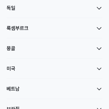
독일
룩셈부르크
몽골
미국
베트남
브라질