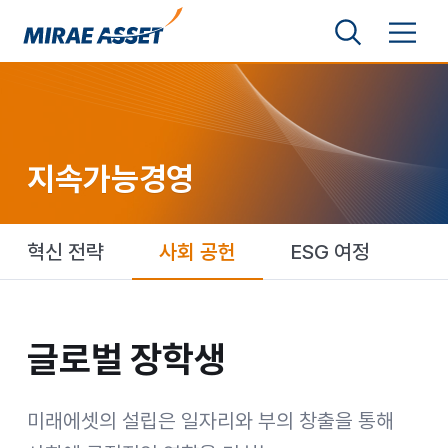
본문 바로가기
검색영역 보기
메뉴 토글
미래에셋그룹
지속가능경영
혁신 전략
사회 공헌
ESG 여정
글로벌 장학생
글로벌 장학생
미래에셋의 설립은 일자리와 부의 창출을 통해