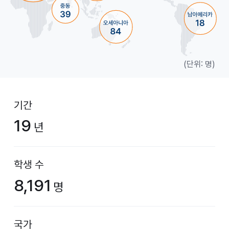
(단위: 명)
기간
19
년
학생 수
8,191
명
국가