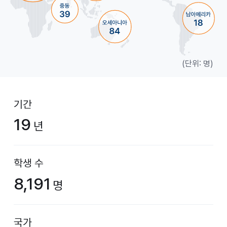
(단위: 명)
기간
19
년
학생 수
8,191
명
국가