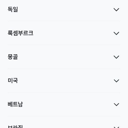
독일
룩셈부르크
몽골
미국
베트남
브라질