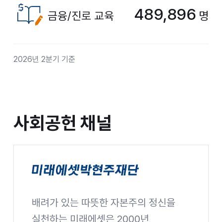
489,896
금융/진로 교육
명
2026년 2분기 기준
사회공헌 채널
사회공헌 채널
배려가 있는 따뜻한 자본주의 정신을
미래에셋박현주재단
실천하는 미래에셋은 2000년