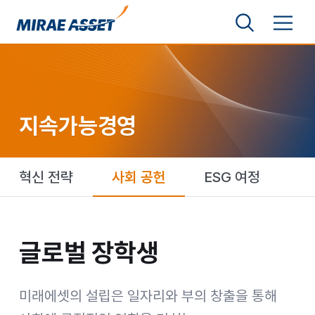
본문 바로가기
검색영역 보기
메뉴 토글
미래에셋그룹
지속가능경영
혁신 전략
사회 공헌
ESG 여정
글로벌 장학생
글로벌 장학생
미래에셋의 설립은 일자리와 부의 창출을 통해