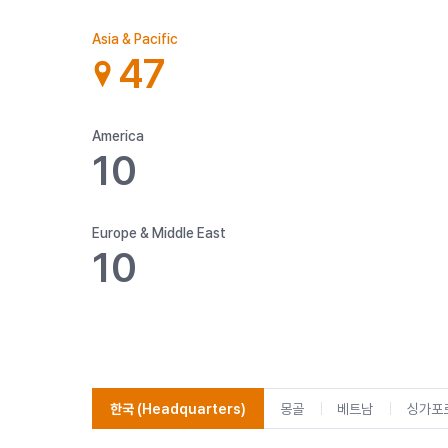
Asia & Pacific
47
America
10
Europe & Middle East
10
한국
(Headquarters)
몽골
베트남
싱가포