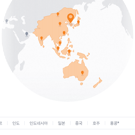
르
인도
인도네시아
일본
중국
호주
홍콩*