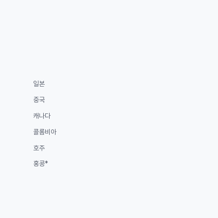
일본
중국
캐나다
콜롬비아
호주
홍콩*