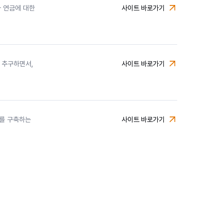
 연금에 대한
사이트 바로가기
미래에셋투자와연금센터
 추구하면서,
사이트 바로가기
에너지인프라자산운용
를 구축하는
사이트 바로가기