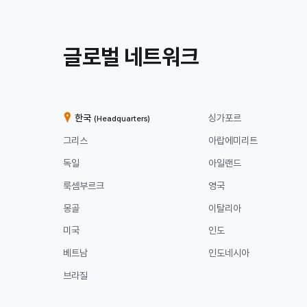
/
글로벌 네트워크
계
열
한국
싱가포르
(Headquarters)
사
그리스
아랍에미리트
독일
아일랜드
룩셈부르크
영국
몽골
이탈리아
미국
인도
베트남
인도네시아
브라질