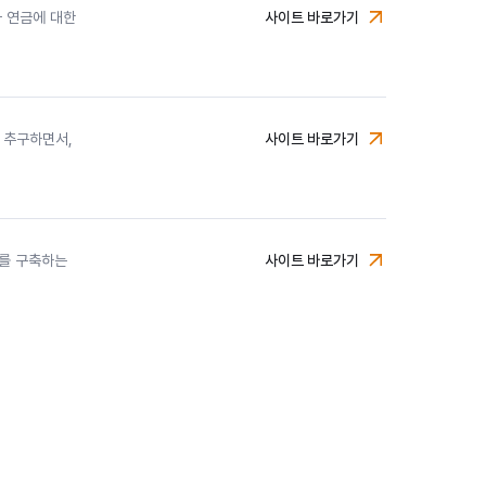
 연금에 대한
사이트 바로가기
미래에셋투자와연금센터
 추구하면서,
사이트 바로가기
에너지인프라자산운용
를 구축하는
사이트 바로가기