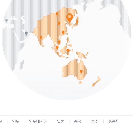
르
인도
인도네시아
일본
중국
호주
홍콩*