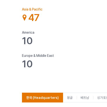
Asia & Pacific
47
America
10
Europe & Middle East
10
한국
(Headquarters)
몽골
베트남
싱가포