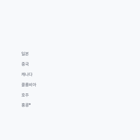
일본
중국
캐나다
콜롬비아
호주
홍콩*