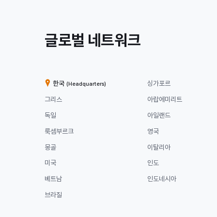
/
글로벌 네트워크
계
열
한국
싱가포르
(Headquarters)
사
그리스
아랍에미리트
독일
아일랜드
룩셈부르크
영국
몽골
이탈리아
미국
인도
베트남
인도네시아
브라질