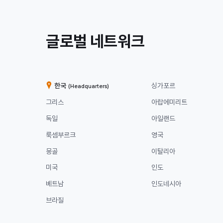
/
글로벌 네트워크
계
열
한국
싱가포르
(Headquarters)
사
그리스
아랍에미리트
독일
아일랜드
룩셈부르크
영국
몽골
이탈리아
미국
인도
베트남
인도네시아
브라질