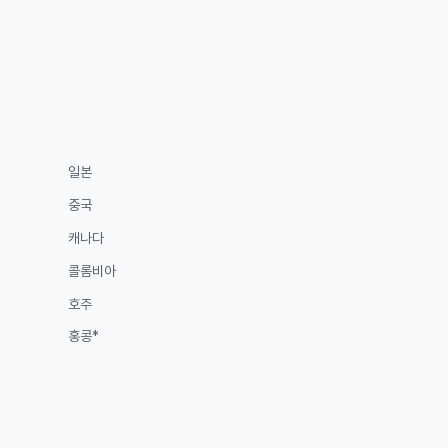
일본
중국
캐나다
콜롬비아
호주
홍콩*