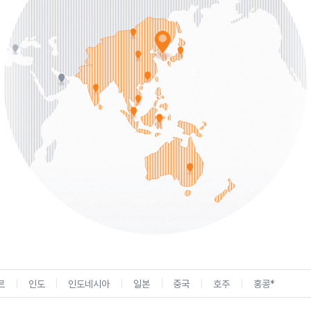
르
인도
인도네시아
일본
중국
호주
홍콩*