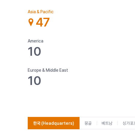
Asia & Pacific
47
America
10
Europe & Middle East
10
한국
(Headquarters)
몽골
베트남
싱가포