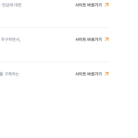
 연금에 대한
사이트 바로가기
미래에셋투자와연금센터
 추구하면서,
사이트 바로가기
에너지인프라자산운용
를 구축하는
사이트 바로가기