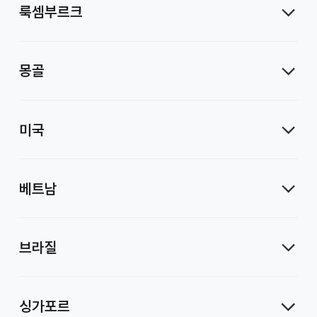
룩셈부르크
몽골
미국
베트남
브라질
싱가포르