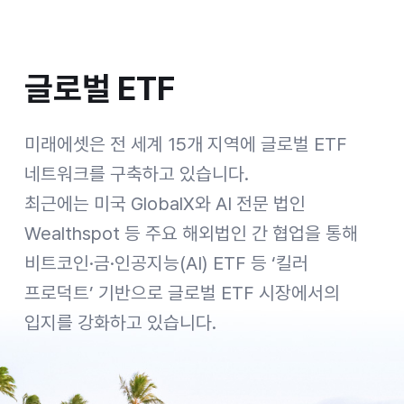
글로벌 ETF
글로벌 ETF
[Geographic Expansion 지역의 변화] Organic Growth: 1997 Korea, 2003 Hong Kong SAR, 2006 Vietnam, 2006 India, 2007 UK, 2007 China, 2008 Brazil, 2008 USA, 2008 Luxembourg, 2011 Canada, 2012 Singapore, 2013 Mongolia, 2013 Indonesia, 2013 Colombia, 2016 Australia, 2019 Japan, 2022 UAE, 2023 Greece, 2023 Ireland / M&A: 2004 SK Investment Trust Management, 2004 Sejong Investment Trust, 2005 SK Life Insurance, 2011 Taiwan Life Asset Management, 2011 Horizons ETFs, 2011 Beta Shares, 2016 Daewoo Securities, 2016 KDB Asset Management, 2017 PCA Life Insurance, 2018 Global X, 2018 Prevoir Vietnam Life Insurance, 2019 Vina Digital Finance Platform, 2022 ETF Securities, 2023 GHCO, 2023 Stockspot, 2024 Sharekhan / Expanding through a two-track strategy of organic growth adn M&A, 오가닉 그로스와 M&A를 통한 글로벌 영토 확장
미래에셋은 전 세계 15개 지역에 글로벌 ETF
네트워크를 구축하고 있습니다.
최근에는 미국 GlobalX와 AI 전문 법인
Wealthspot 등 주요 해외법인 간 협업을 통해
비트코인·금·인공지능(AI) ETF 등 ‘킬러
프로덕트’ 기반으로 글로벌 ETF 시장에서의
입지를 강화하고 있습니다.