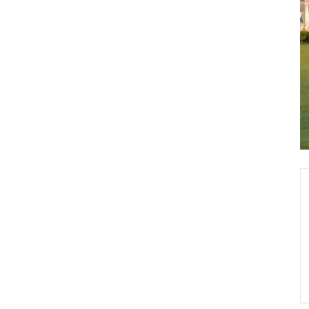
[Geographic Expansion 지역의 변화] Organic Growth: 1997 Korea, 2003 Hong Kong SAR, 2006 Vietnam, 2006 India, 2007 UK, 2007 China, 2008 Brazil, 2008 USA, 2008 Luxembourg, 2011 Canada, 2012 Singapore, 2013 Mongolia, 2013 Indonesia, 2013 Colombia, 2016 Australia, 2019 Japan, 2022 UAE, 2023 Greece, 2023 Ireland / M&A: 2004 SK Investment Trust Management, 2004 Sejong Investment Trust, 2005 SK Life Insurance, 2011 Taiwan Life Asset Management, 2011 Horizons ETFs, 2011 Beta Shares, 2016 Daewoo Securities, 2016 KDB Asset Management, 2017 PCA Life Insurance, 2018 Global X, 2018 Prevoir Vietnam Life Insurance, 2019 Vina Digital Finance Platform, 2022 ETF Securities, 2023 GHCO, 2023 Stockspot, 2024 Sharekhan / Expanding through a two-track strategy of organic growth adn M&A, 오가닉 그로스와 M&A를 통한 글로벌 영토 확장
Global X 사이트 바로가기