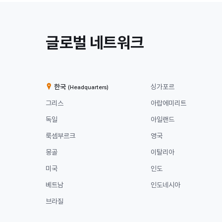
/
글로벌 네트워크
계
열
한국
싱가포르
(Headquarters)
사
그리스
아랍에미리트
독일
아일랜드
룩셈부르크
영국
몽골
이탈리아
미국
인도
베트남
인도네시아
브라질