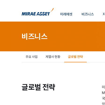
소
미래에셋
비즈니스
개
미래에셋그룹
비즈니스
주요 사업
계열사 현황
글로벌 전략
글로벌 전략
미
M
국
있