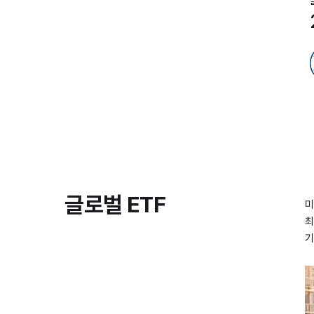
글로벌 ETF
미
최
기