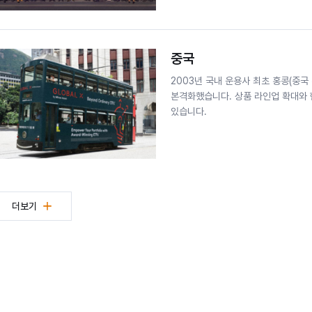
중국
2003년 국내 운용사 최초 홍콩(중
본격화했습니다. 상품 라인업 확대와 
있습니다.
더보기
국가별 비즈니스 현황