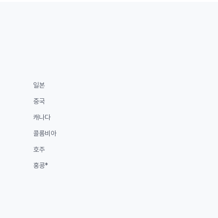
일본
중국
캐나다
콜롬비아
호주
홍콩*