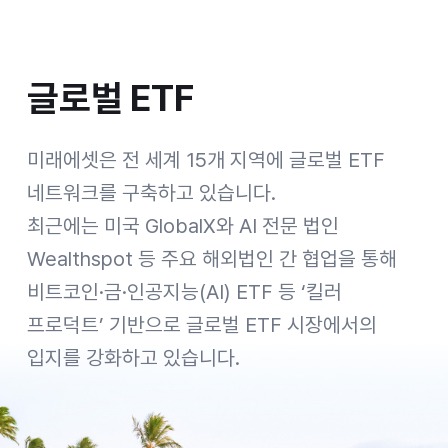
글로벌 ETF
글로벌 ETF
[Geographic Expansion 지역의 변화] Organic Growth: 1997 Korea, 2003 Hong Kong SAR, 2006 Vietnam, 2006 India, 2007 UK, 2007 China, 2008 Brazil, 2008 USA, 2008 Luxembourg, 2011 Canada, 2012 Singapore, 2013 Mongolia, 2013 Indonesia, 2013 Colombia, 2016 Australia, 2019 Japan, 2022 UAE, 2023 Greece, 2023 Ireland / M&A: 2004 SK Investment Trust Management, 2004 Sejong Investment Trust, 2005 SK Life Insurance, 2011 Taiwan Life Asset Management, 2011 Horizons ETFs, 2011 Beta Shares, 2016 Daewoo Securities, 2016 KDB Asset Management, 2017 PCA Life Insurance, 2018 Global X, 2018 Prevoir Vietnam Life Insurance, 2019 Vina Digital Finance Platform, 2022 ETF Securities, 2023 GHCO, 2023 Stockspot, 2024 Sharekhan / Expanding through a two-track strategy of organic growth adn M&A, 오가닉 그로스와 M&A를 통한 글로벌 영토 확장
미래에셋은 전 세계 15개 지역에 글로벌 ETF
네트워크를 구축하고 있습니다.
최근에는 미국 GlobalX와 AI 전문 법인
Wealthspot 등 주요 해외법인 간 협업을 통해
비트코인·금·인공지능(AI) ETF 등 ‘킬러
프로덕트’ 기반으로 글로벌 ETF 시장에서의
입지를 강화하고 있습니다.