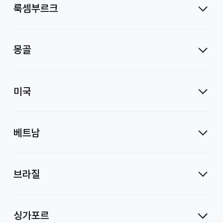
룩셈부르크
몽골
미국
베트남
브라질
싱가포르