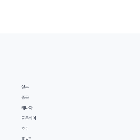
이
이
이
페
지
지
지
이
지
일본
중국
캐나다
콜롬비아
호주
홍콩*