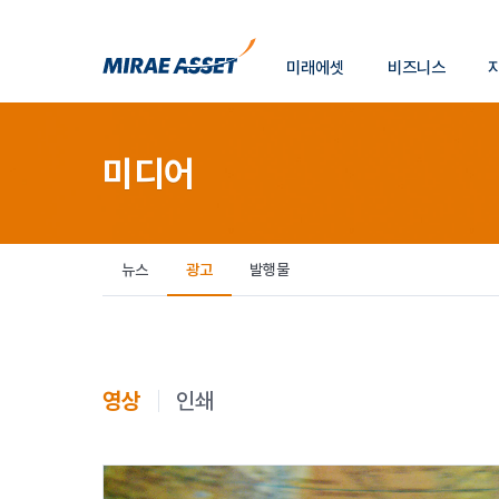
소
미래에셋
비즈니스
개
미래에셋그룹
미디어
뉴스
광고
발행물
영상
인쇄