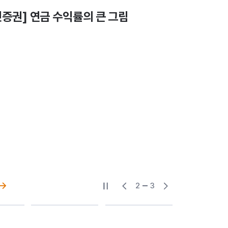
증권] 연금 수익률의 큰 그림
2
3
슬라이드 일시중지