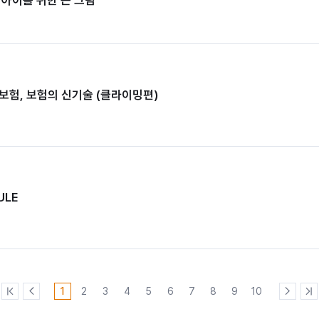
보험, 보험의 신기술 (클라이밍편)
LE
1
2
3
4
5
6
7
8
9
10
처
이
다
마
음
전
음
지
페
페
페
막