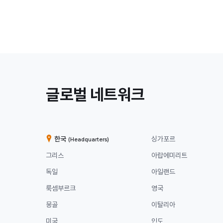
/
글로벌 네트워크
계
열
한국
싱가포르
(Headquarters)
사
그리스
아랍에미리트
독일
아일랜드
룩셈부르크
영국
몽골
이탈리아
미국
인도