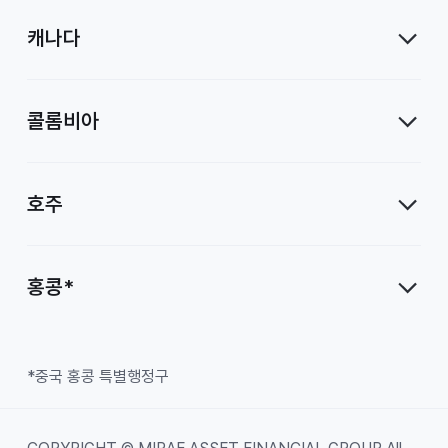
캐나다
콜롬비아
호주
홍콩*
*중국 홍콩 특별행정구