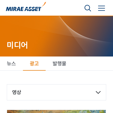
본문 바로가기
검색영역 보기
메뉴 토글
미래에셋그룹
미디어
뉴스
광고
발행물
카테고리 선택
영상