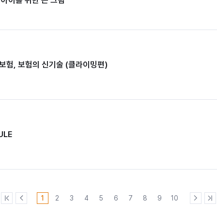
보험, 보험의 신기술 (클라이밍편)
LE
1
2
3
4
5
6
7
8
9
10
처
이
다
마
음
전
음
지
페
페
페
막