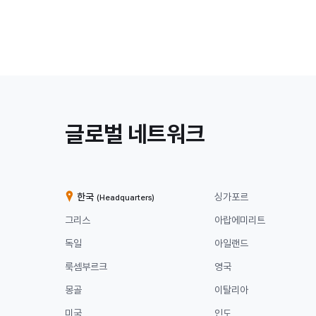
/
글로벌 네트워크
계
열
한국
싱가포르
(Headquarters)
사
그리스
아랍에미리트
독일
아일랜드
룩셈부르크
영국
몽골
이탈리아
미국
인도