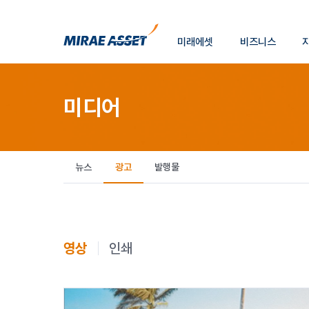
소
미래에셋
비즈니스
개
미래에셋그룹
미디어
뉴스
광고
발행물
영상
인쇄