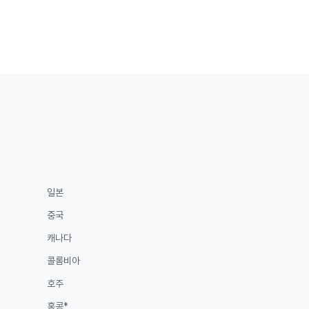
이
이
이
페
지
지
지
이
지
일본
중국
캐나다
콜롬비아
호주
홍콩*