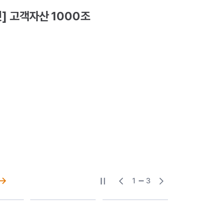
] 고객자산 1000조
1
3
슬라이드 일시중지