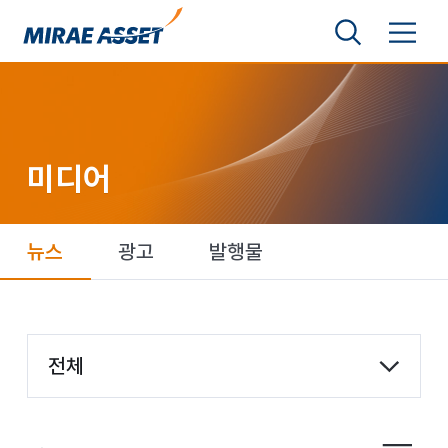
본문 바로가기
검색영역 보기
메뉴 토글
미래에셋그룹
미디어
뉴스
광고
발행물
항목 선택
전체