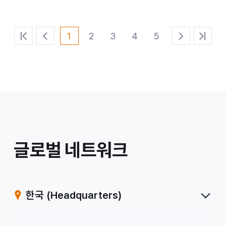
1
2
3
4
5
처
이
다
마
음
전
음
지
페
페
페
막
이
이
이
페
지
지
지
이
지
/
글로벌 네트워크
계
열
한국
(Headquarters)
사