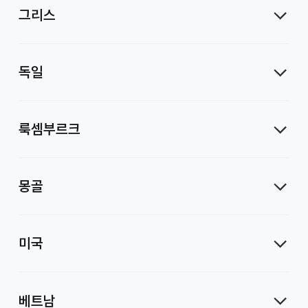
그리스
독일
룩셈부르크
몽골
미국
베트남