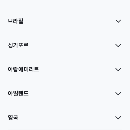
브라질
싱가포르
아랍에미리트
아일랜드
영국