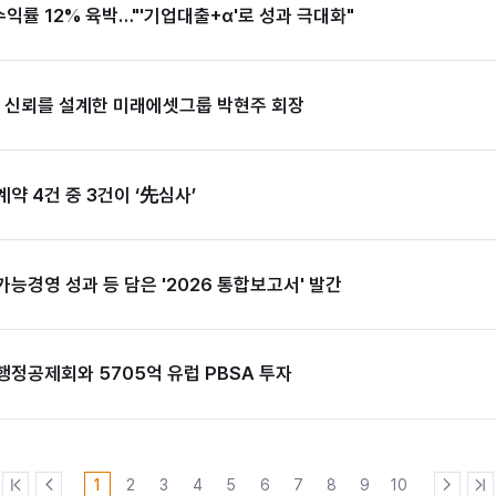
수익률 12% 육박…"'기업대출+α'로 성과 극대화"
다 신뢰를 설계한 미래에셋그룹 박현주 회장
약 4건 중 3건이 ‘先심사’
능경영 성과 등 담은 '2026 통합보고서' 발간
정공제회와 5705억 유럽 PBSA 투자
1
2
3
4
5
6
7
8
9
10
처
이
다
마