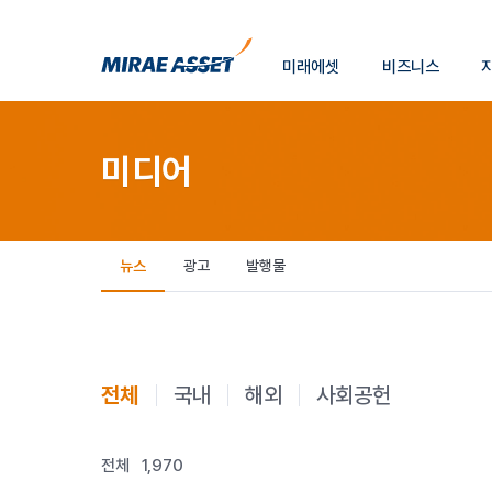
소
미래에셋
비즈니스
개
미래에셋그룹
미디어
뉴스
광고
발행물
전체
국내
해외
사회공헌
전체
1,970