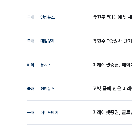
박현주 "미래에셋 새 일
국내
연합뉴스
박현주 "증권사 단
국내
매일경제
미래에셋증권, 해외기
해외
뉴시스
코빗 품에 안은 미래
국내
연합뉴스
미래에셋증권, 글로벌
국내
머니투데이