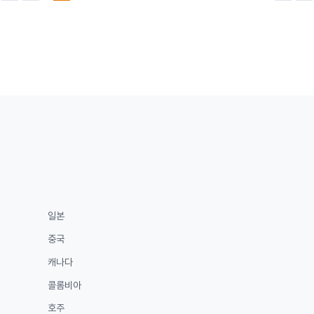
음
전
음
지
페
페
페
막
이
이
이
페
지
지
지
이
지
일본
중국
캐나다
콜롬비아
호주