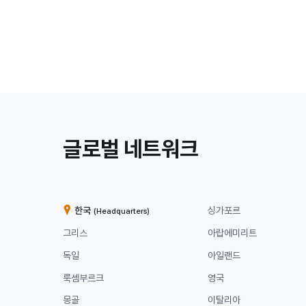
/
글로벌 네트워크
계
열
한국
싱가포르
(Headquarters)
사
그리스
아랍에미리트
독일
아일랜드
룩셈부르크
영국
몽골
이탈리아