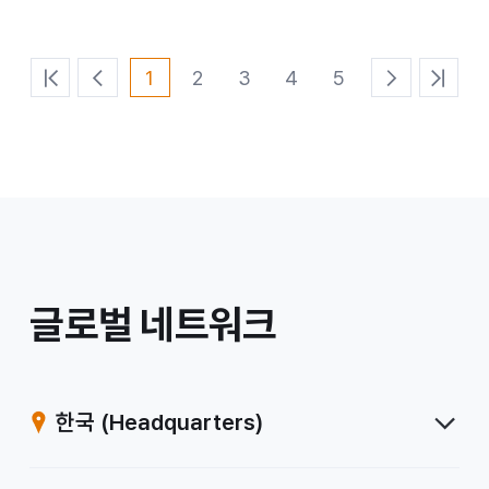
1
2
3
4
5
처
이
다
마
음
전
음
지
페
페
페
막
이
이
이
페
지
지
지
이
지
/
글로벌 네트워크
계
열
한국
(Headquarters)
사