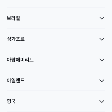
브라질
싱가포르
아랍에미리트
아일랜드
영국