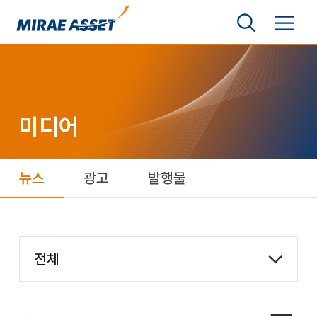
본문 바로가기
검색영역 보기
메뉴 토글
미래에셋그룹
미디어
뉴스
광고
발행물
항목 선택
전체