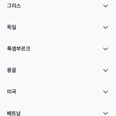
그리스
독일
룩셈부르크
몽골
미국
베트남