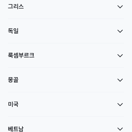
그리스
독일
룩셈부르크
몽골
미국
베트남