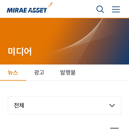
본문 바로가기
검색영역 보기
메뉴 토글
미래에셋그룹
미디어
뉴스
광고
발행물
항목 선택
전체