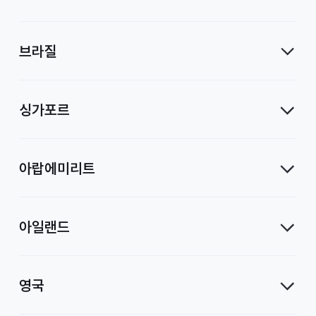
브라질
싱가포르
아랍에미리트
아일랜드
영국