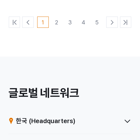
1
2
3
4
5
처
이
다
마
음
전
음
지
페
페
페
막
이
이
이
페
지
지
지
이
지
/
글로벌 네트워크
계
열
한국
(Headquarters)
사