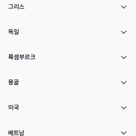
그리스
독일
룩셈부르크
몽골
미국
베트남