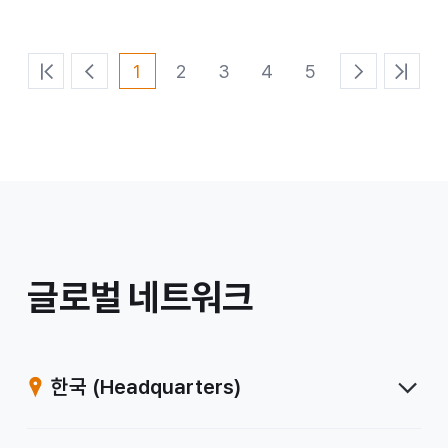
1
2
3
4
5
처
이
다
마
음
전
음
지
페
페
페
막
이
이
이
페
지
지
지
이
지
/
글로벌 네트워크
계
열
한국
(Headquarters)
사