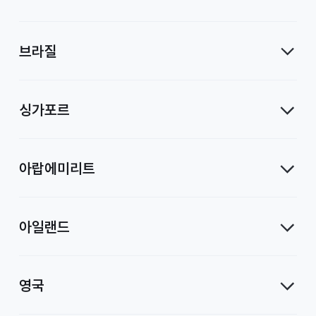
브라질
싱가포르
아랍에미리트
아일랜드
영국