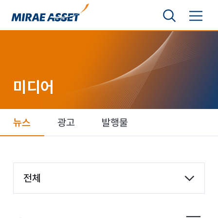
본문 바로가기
검색영역 보기
메뉴 토글
미래에셋그룹
미디어
뉴스
광고
발행물
항목 선택
전체